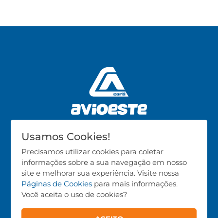
Usamos Cookies!
CNPJ: 02.986.723/0001-37
Precisamos utilizar cookies para coletar
informações sobre a sua navegação em nosso
Produtos
site e melhorar sua experiência. Visite nossa
Páginas de Cookies
para mais informações.
Avicultura
Você aceita o uso de cookies?
Suinocultura