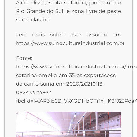
Além disso, Santa Catarina, junto com o
Rio Grande do Sul, é zona livre de peste
suína clássica.
Leia mais sobre esse assunto em
https://www.suinoculturaindustrial.com.br
Fonte:
https://www.suinoculturaindustrial.com.br/imp
catarina-amplia-em-35-as-exportacoes-
de-carne-suina-em-2020/20210113-
082433-c493?
fbclid=IwAR3ib6D_VvXGDHbOTr1xl_K81J2JPq