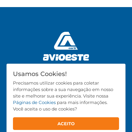
Usamos Cookies!
CNPJ: 02.986.723/0001-37
Precisamos utilizar cookies para coletar
informações sobre a sua navegação em nosso
Produtos
site e melhorar sua experiência. Visite nossa
Páginas de Cookies
para mais informações.
Avicultura
Você aceita o uso de cookies?
Suinocultura
Bovinocultura
ACEITO