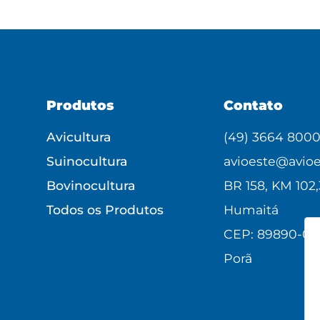
Produtos
Contato
Avicultura
(49) 3664 800
Suinocultura
avioeste@avioe
Bovinocultura
BR 158, KM 102,
Todos os Produtos
Humaitá
CEP: 89890-00
Porã