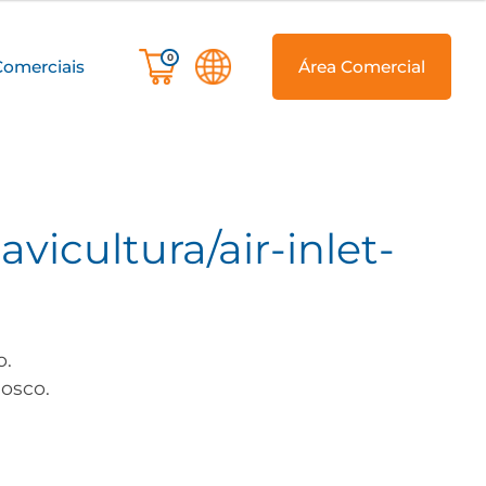
0
Comerciais
Área Comercial
vicultura/air-inlet-
o.
osco.