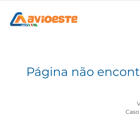
Página não encon
V
Caso