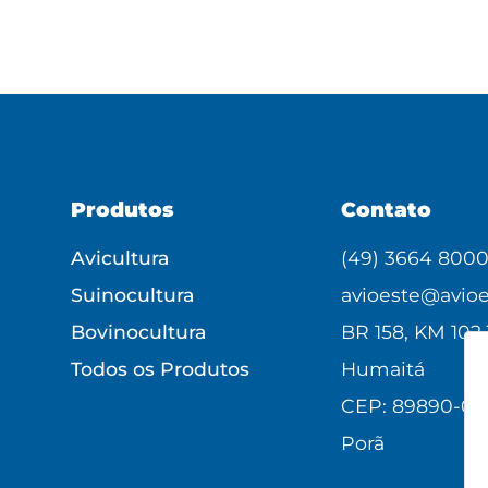
Produtos
Contato
Avicultura
(49) 3664 800
Suinocultura
avioeste@avioe
Bovinocultura
BR 158, KM 102,
Todos os Produtos
Humaitá
CEP: 89890-00
Porã