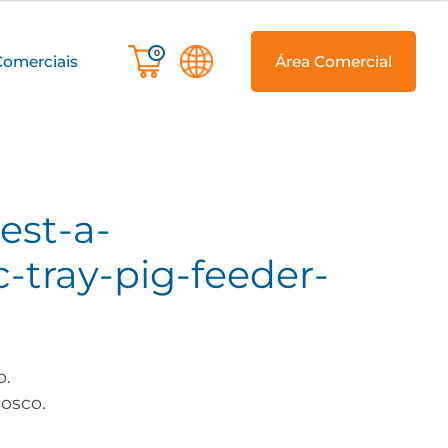
0
Comerciais
Área Comercial
est-a-
-tray-pig-feeder-
o.
osco.