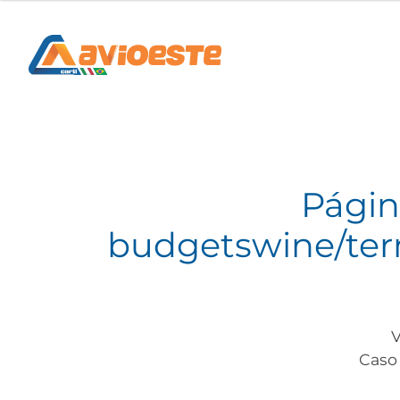
Págin
budgetswine/term
V
Caso