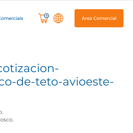
0
Comerciais
Área Comercial
-cotizacion-
co-de-teto-avioeste-
o.
osco.