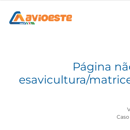
Página nã
esavicultura/matric
V
Caso