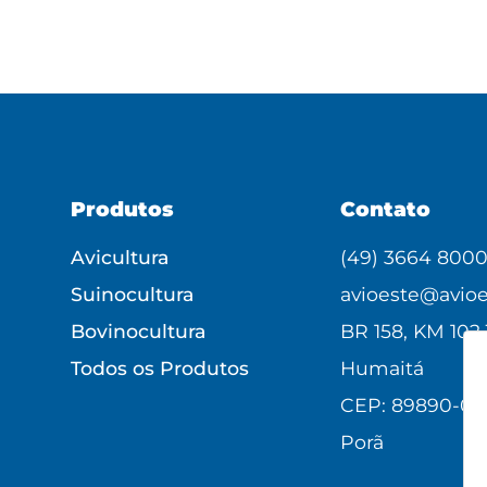
Produtos
Contato
Avicultura
(49) 3664 800
Suinocultura
avioeste@avioe
Bovinocultura
BR 158, KM 102,
Todos os Produtos
Humaitá
CEP: 89890-00
Porã