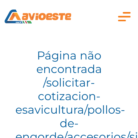
Página não
encontrada
/solicitar-
cotizacion-
esavicultura/pollos-
de-
engorde/accesorios/s