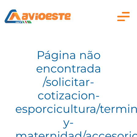
Página não
encontrada
/solicitar-
cotizacion-
esporcicultura/termi
y-
maternidad/accesorio