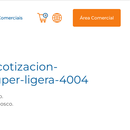
0
Comerciais
Área Comercial
-cotizacion-
uper-ligera-4004
o.
osco.