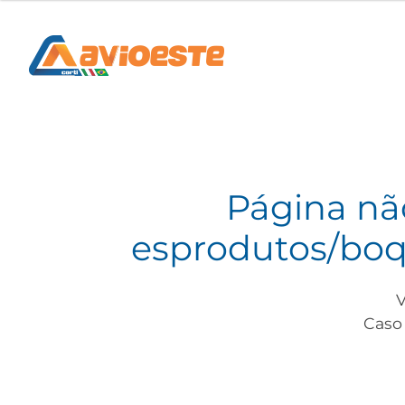
Página nã
esprodutos/boqu
V
Caso