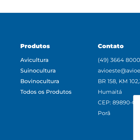
Produtos
Contato
Avicultura
(49) 3664 800
Suinocultura
avioeste@avioe
Bovinocultura
BR 158, KM 102,
Todos os Produtos
Humaitá
CEP: 89890-00
Porã